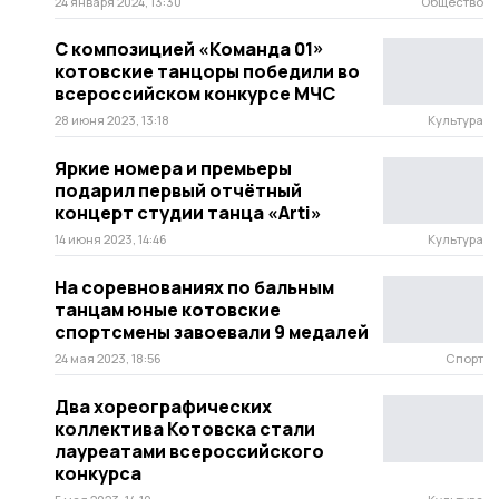
24 января 2024, 13:30
Общество
С композицией «Команда 01»
котовские танцоры победили во
всероссийском конкурсе МЧС
28 июня 2023, 13:18
Культура
Яркие номера и премьеры
подарил первый отчётный
концерт студии танца «Arti»
14 июня 2023, 14:46
Культура
На соревнованиях по бальным
танцам юные котовские
спортсмены завоевали 9 медалей
24 мая 2023, 18:56
Спорт
Два хореографических
коллектива Котовска стали
лауреатами всероссийского
конкурса