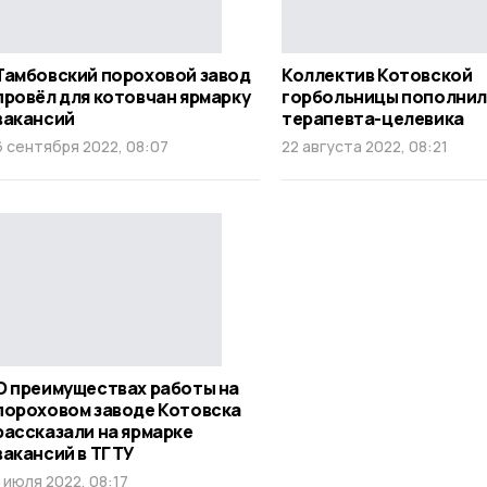
Тамбовский пороховой завод
Коллектив Котовской
провёл для котовчан ярмарку
горбольницы пополнил
вакансий
терапевта-целевика
6 сентября 2022, 08:07
22 августа 2022, 08:21
О преимуществах работы на
пороховом заводе Котовска
рассказали на ярмарке
вакансий в ТГТУ
1 июля 2022, 08:17