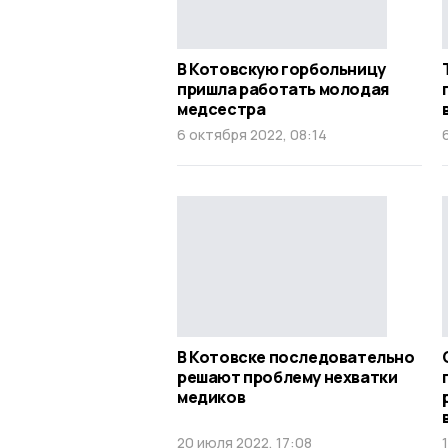
В Котовскую горбольницу
пришла работать молодая
медсестра
6 октября 2022, 08:14
В Котовске последовательно
решают проблему нехватки
медиков
20 июля 2022, 17:08