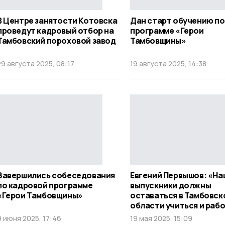
В Центре занятости Котовска
Дан старт обучению по
проведут кадровый отбор на
программе «Герои
Тамбовский пороховой завод
Тамбовщины»
29 августа 2025, 08:17
19 августа 2025, 14:38
Завершились собеседования
Евгений Первышов: «На
по кадровой программе
выпускники должны
«Герои Тамбовщины»
оставаться в Тамбовск
области учиться и раб
9 июня 2025, 17:46
19 мая 2025, 15:09