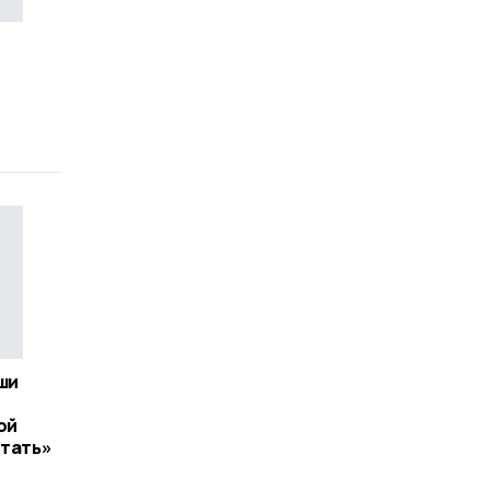
ши
ой
отать»