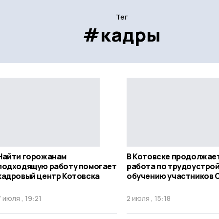
Тег
#кадры
Найти горожанам
В Котовске продолжае
подходящую работу помогает
работа по трудоустрой
кадровый центр Котовска
обучению участников 
7 июля , 19:21
2 июля , 15:18