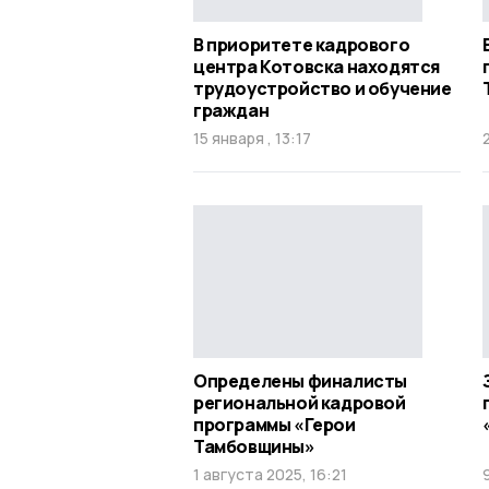
В приоритете кадрового
центра Котовска находятся
трудоустройство и обучение
граждан
15 января , 13:17
Определены финалисты
региональной кадровой
программы «Герои
Тамбовщины»
1 августа 2025, 16:21