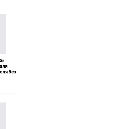
з»
 для
еля без