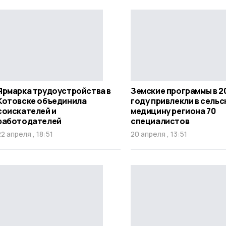
Ярмарка трудоустройства в
Земские программы в 2
Котовске объединила
году привлекли в сель
соискателей и
медицину региона 70
работодателей
специалистов
22 апреля , 18:51
20 апреля , 13:51