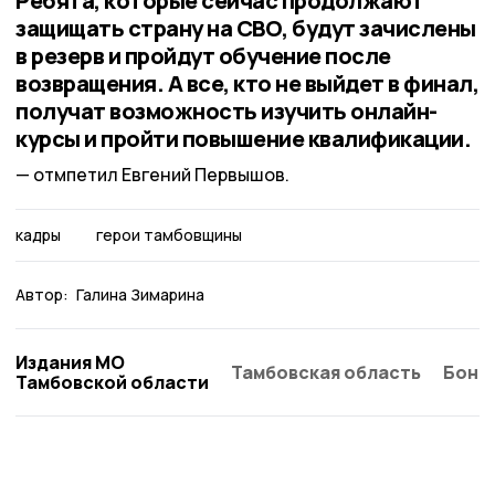
Ребята, которые сейчас продолжают
защищать страну на СВО, будут зачислены
в резерв и пройдут обучение после
возвращения. А все, кто не выйдет в финал,
получат возможность изучить онлайн-
курсы и пройти повышение квалификации.
отмпетил Евгений Первышов.
кадры
герои тамбовщины
Автор:
Галина Зимарина
Издания МО
Тамбовская область
Бонд
Тамбовской области