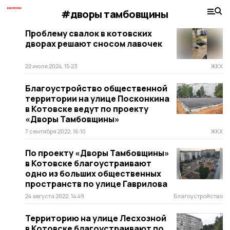
#дворы тамбовщины
Проблему свалок в котовских
дворах решают сносом лавочек
22 июля 2024, 15:23
ЖКХ
Благоустройство общественной
территории на улице Посконкина
в Котовске ведут по проекту
«Дворы Тамбовщины»
7 сентября 2022, 16:10
ЖКХ
По проекту «Дворы Тамбовщины»
в Котовске благоустраивают
одно из больших общественных
пространств по улице Гаврилова
24 августа 2022, 14:49
Благоустройство
Территорию на улице Лесхозной
в Котовске благоустраивают по