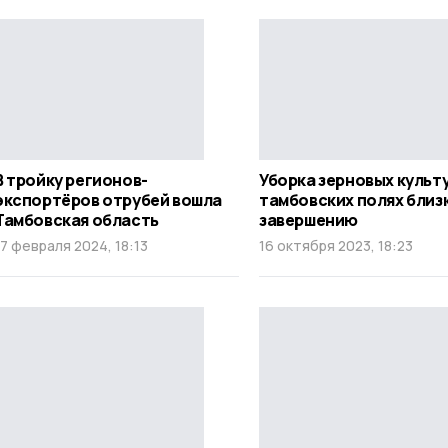
В тройку регионов-
Уборка зерновых культу
экспортёров отрубей вошла
тамбовских полях близк
Тамбовская область
завершению
17 февраля 2024, 18:13
16 октября 2023, 18:23