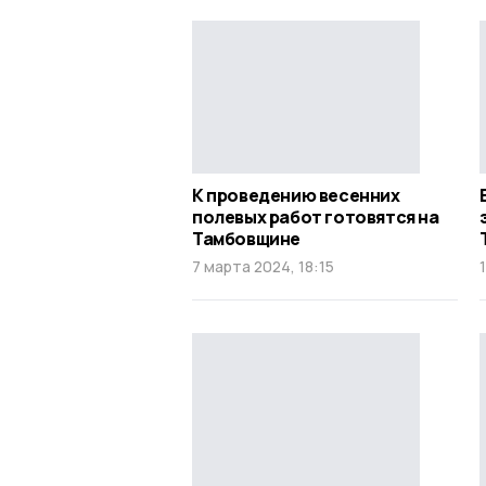
К проведению весенних
полевых работ готовятся на
Тамбовщине
7 марта 2024, 18:15