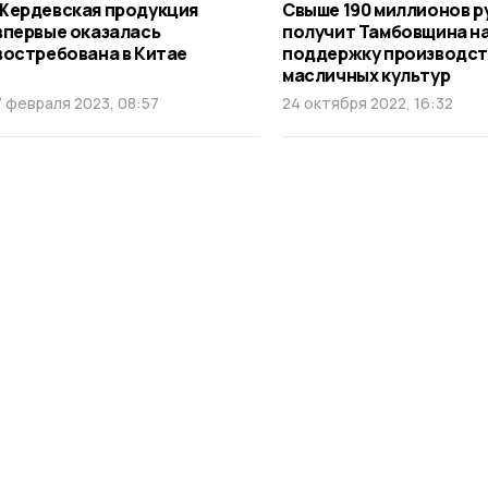
Жердевская продукция
Свыше 190 миллионов р
впервые оказалась
получит Тамбовщина н
востребована в Китае
поддержку производст
масличных культур
7 февраля 2023, 08:57
24 октября 2022, 16:32