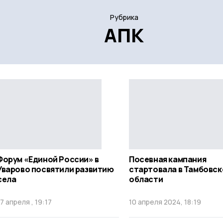
Рубрика
АПК
Форум «Единой России» в
Посевная кампания
Уварово посвятили развитию
стартовала в Тамбовск
села
области
17 апреля , 19:17
10 апреля 2024, 18:19