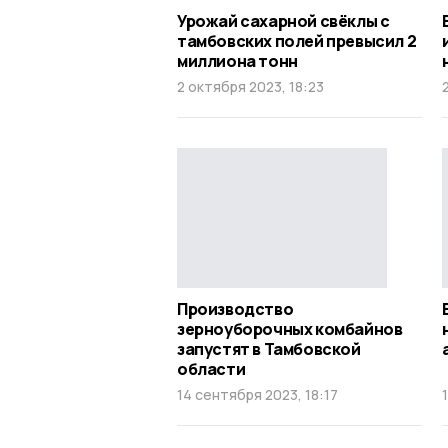
Урожай сахарной свёклы с
тамбовских полей превысил 2
миллиона тонн
2 октября 2023, 18:23
Производство
зерноуборочных комбайнов
запустят в Тамбовской
области
14 сентября 2023, 18:17