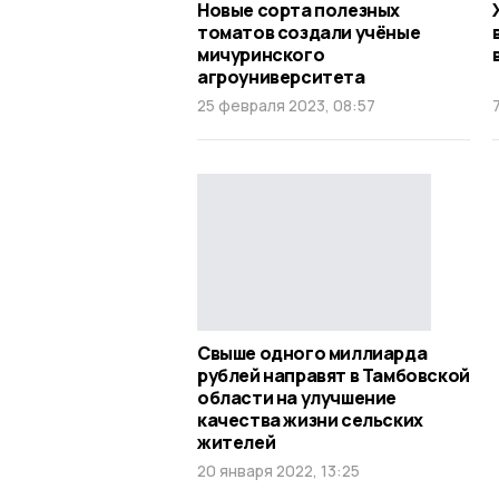
Новые сорта полезных
томатов создали учёные
мичуринского
агроуниверситета
25 февраля 2023, 08:57
Свыше одного миллиарда
рублей направят в Тамбовской
области на улучшение
качества жизни сельских
жителей
20 января 2022, 13:25