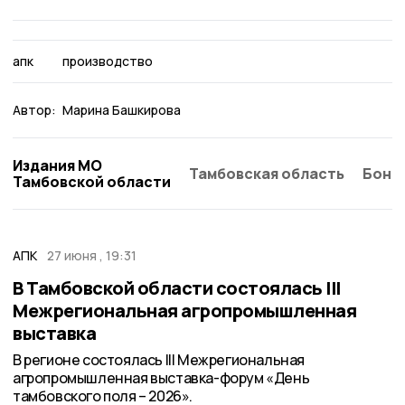
апк
производство
Автор:
Марина Башкирова
Издания МО
Тамбовская область
Бонд
Тамбовской области
АПК
27 июня , 19:31
В Тамбовской области состоялась III
Межрегиональная агропромышленная
выставка
В регионе состоялась III Межрегиональная
агропромышленная выставка-форум «День
тамбовского поля – 2026».