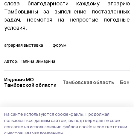
слова благодарности каждому аграрию
Тамбовщины за выполнение поставленных
задач, несмотря на непростые погодные
условия.
аграрная выставка
форум
Автор:
Галина Зимарина
Издания МО
Тамбовская область
Бонд
Тамбовской области
АПК
17 апреля , 19:17
На сайте используются cookie-файлы.
Продолжая
Форум «Единой России» в Уварово
пользоваться данным сайтом, вы подтверждаете свое
посвятили развитию села
согласие на использование файлов cookie в соответствии
с настоящим уведомлением