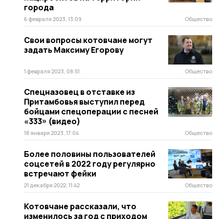
города
6 февраля 2023, 13:09
Общество
Свои вопросы котовчане могут
задать Максиму Егорову
1 февраля 2023, 08:51
Общество
Спецназовец в отставке из
Притамбовья выступил перед
бойцами спецоперации с песней
«333» (видео)
18 января 2023, 17:04
Общество
Более половины пользователей
соцсетей в 2022 году регулярно
встречают фейки
21 декабря 2022, 11:42
Общество
Котовчане рассказали, что
изменилось за год с приходом