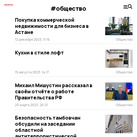
#общество
Покупка коммерческой
недвижимости для бизнеса в
Астане
12 декабря 2023, 11:16
Общество
Кухни в стиле лофт
15 августа 2023, 14:17
Общество
Михаил Мишустин рассказал в
своём отчёте о работе
Правительства РФ
23 марта 2023, 20:21
Общество
Безопасность тамбовчан
обсудили на заседании
областной
антитеррористической