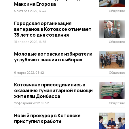
Максима Егорова
5 октября 2022, 17:43
Общество
Городская организация
ветеранов в Котовске отмечает
35 лет со дня создания
15 апреля 2022, 16:55
Общество
Молодые котовские избиратели
углубляют знания о выборах
6 марта 2022, 08:42
Общество
Котовчане присоединились к
оказанию гуманитарной помощи
жителям Донбасса
22 февраля 2022, 16:52
Общество
Новый прокурор в Котовске
приступил к работе