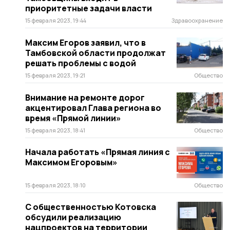
приоритетные задачи власти
15 февраля 2023, 19:44
Здравоохранение
Максим Егоров заявил, что в
Тамбовской области продолжат
решать проблемы с водой
15 февраля 2023, 19:21
Общество
Внимание на ремонте дорог
акцентировал Глава региона во
время «Прямой линии»
15 февраля 2023, 18:41
Общество
Начала работать «Прямая линия с
Максимом Егоровым»
15 февраля 2023, 18:10
Общество
С общественностью Котовска
обсудили реализацию
нацпроектов на территории