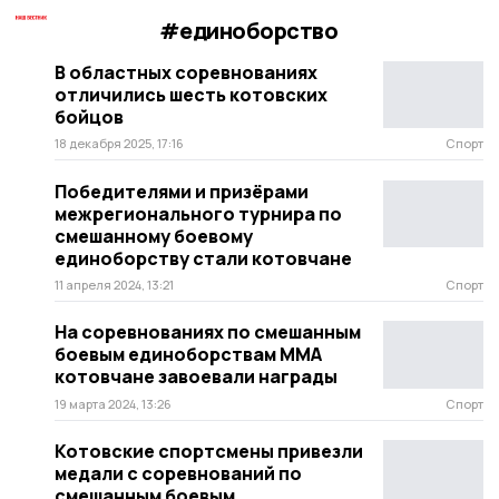
#единоборство
В областных соревнованиях
отличились шесть котовских
бойцов
18 декабря 2025, 17:16
Спорт
Победителями и призёрами
межрегионального турнира по
смешанному боевому
единоборству стали котовчане
11 апреля 2024, 13:21
Спорт
На соревнованиях по смешанным
боевым единоборствам ММА
котовчане завоевали награды
19 марта 2024, 13:26
Спорт
Котовские спортсмены привезли
медали с соревнований по
смешанным боевым