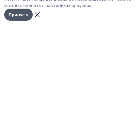
можно отменить в настройках браузера.
Принять
Наш вестник
Новости
Истории
Карточки
Фотогалереи
Проекты
Новости компаний
Документы НПА
Объявления
Подписка на газету
Учредитель и издатель:
ООО «Издательский дом «Тамбов»