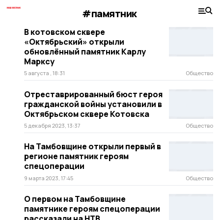
#памятник
В котовском сквере
«Октябрьский» открыли
обновлённый памятник Карлу
Марксу
5 августа , 18:31
Общество
Отреставрированный бюст героя
гражданской войны установили в
Октябрьском сквере Котовска
5 декабря 2023, 13:37
Общество
На Тамбовщине открыли первый в
регионе памятник героям
спецоперации
9 марта 2023, 17:45
Общество
О первом на Тамбовщине
памятнике героям спецоперации
рассказали на НТВ