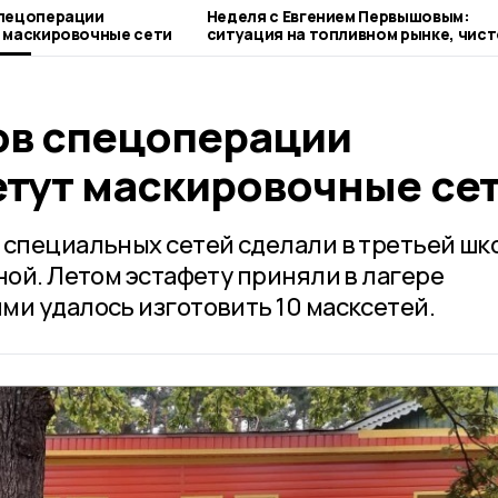
спецоперации
Неделя с Евгением Первышовым:
 маскировочные сети
ситуация на топливном рынке, чист
городе и приоритеты образования
ов спецоперации
етут маскировочные се
 специальных сетей сделали в третьей шк
ной. Летом эстафету приняли в лагере
ми удалось изготовить 10 масксетей.