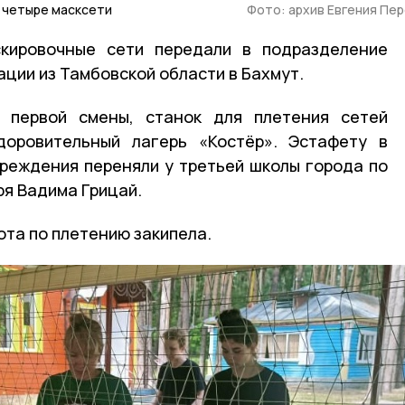
и четыре масксети
Фото: архив Евгения Пе
кировочные сети передали в подразделение
ции из Тамбовской области в Бахмут.
 первой смены, станок для плетения сетей
доровительный лагерь «Костёр». Эстафету в
реждения переняли у третьей школы города по
я Вадима Грицай.
ота по плетению закипела.