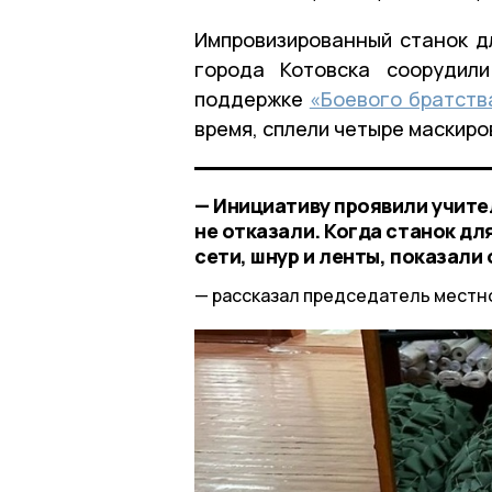
Импровизированный станок д
города Котовска соорудил
поддержке
«Боевого братств
время, сплели четыре маскиро
— Инициативу проявили учите
не отказали. Когда станок д
сети, шнур и ленты, показали
рассказал председатель местно