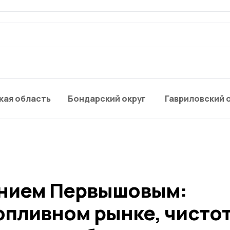
кая область
Бондарский округ
Гавриловский 
ением Первышовым:
опливном рынке, чистот