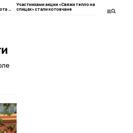
Участниками акции «Свяжи тепло на
В Котовск
ота в
спицах» стали котовчане
купание н
Козий луг
ти
оле