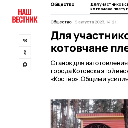
Общество
Для участников 
котовчане плетут
Общество
9 августа 2023, 14:21
Для участник
котовчане пл
Станок для изготовления
города Котовска этой вес
«Костёр». Общими усилия