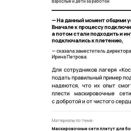
Взрослые и дети за работой
— На данный момент общими у
Вначале к процессу подключи
а потом стали подходить и и
подключались к плетению,
сказала заместитель директора
Ирина Петрова.
Для сотрудников лагеря «Кос
подать правильный пример по
надеются, что их опыт смог
плести маскировочные сет
с добротой и от чистого сердц
Материалы по теме:
Маскировочные сети плетут для б