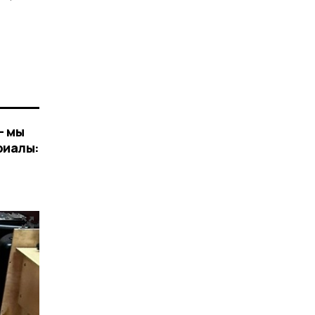
— мы
риалы: