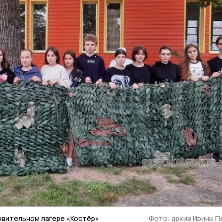
овительном лагере «Костёр»
Фото: архив Ирины 