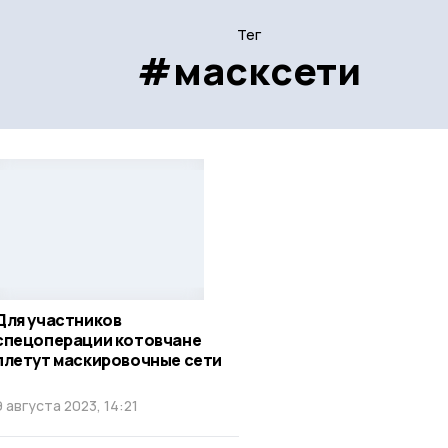
Тег
#масксети
Для участников
спецоперации котовчане
плетут маскировочные сети
9 августа 2023, 14:21