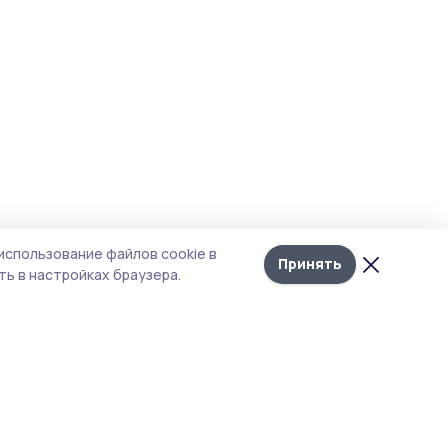
использование файлов cookie в
Принять
ь в настройках браузера.
итика конфиденциальности
 содержит сервисы, использующие
ies. Продолжая пользоваться данным
ом, вы подтверждаете свое согласие на
льзование файлов cookie в соответствии с
тоящим уведомлением и Политикой
иденциальности. Использование «cookie»