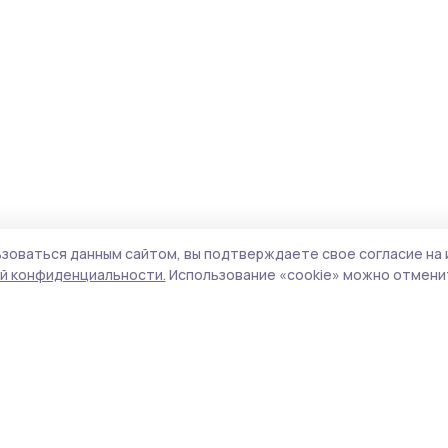
зоваться данным сайтом, вы подтверждаете свое согласие на 
й конфиденциальности.
Использование «cookie» можно отменит
Учредитель и издатель:
ООО «Издательский
Пол
дом «Тамбов»
Сайт
Адрес редакции:
392000, Тамбовская обл.,
cook
г.Тамбов, ш. Моршанское, д.14а
сайт
Номер телефона редакции:
8 (4752) 45-05-
испо
76
нас
Электронная почта редакции:
конф