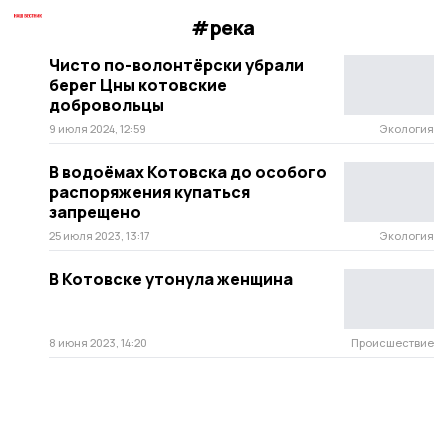
#река
Чисто по-волонтёрски убрали
берег Цны котовские
добровольцы
9 июля 2024, 12:59
Экология
В водоёмах Котовска до особого
распоряжения купаться
запрещено
25 июля 2023, 13:17
Экология
В Котовске утонула женщина
8 июня 2023, 14:20
Происшествие