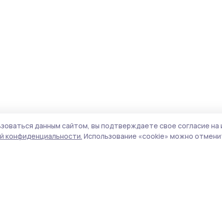
зоваться данным сайтом, вы подтверждаете свое согласие на 
й конфиденциальности.
Использование «cookie» можно отменит
Учредитель и издатель:
ООО «Издательский
Пол
дом «Тамбов»
Сайт
Адрес редакции:
392000, Тамбовская обл.,
cook
г.Тамбов, ш. Моршанское, д.14а
сайт
Номер телефона редакции:
8 (4752) 45-05-
испо
76
нас
Электронная почта редакции:
конф