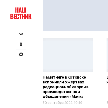
На митинге в Котовске
вспомнили о жертвах
радиационной аварии в
производственном
объединении «Маяк»
30 сентября 2022, 10:19