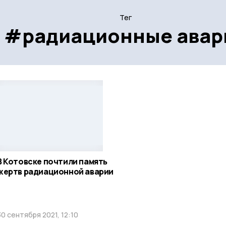
Тег
#радиационные авар
В Котовске почтили память
жертв радиационной аварии
30 сентября 2021, 12:10