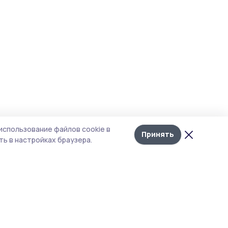
использование файлов cookie в
Принять
ь в настройках браузера.
итика конфиденциальности
 содержит сервисы, использующие
ies. Продолжая пользоваться данным
ом, вы подтверждаете свое согласие на
льзование файлов cookie в соответствии с
тоящим уведомлением и Политикой
иденциальности. Использование «cookie»