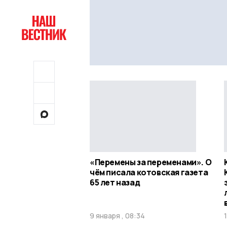
«Перемены за переменами». О
чём писала котовская газета
65 лет назад
9 января , 08:34