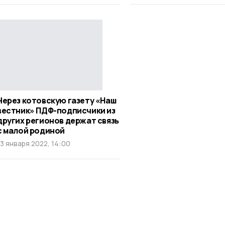
Через котовскую газету «Наш
вестник» ПДФ-подписчики из
других регионов держат связь
с малой родиной
13 января 2022, 14:00