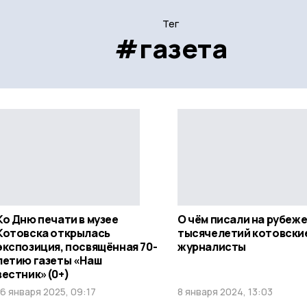
Тег
#газета
Ко Дню печати в музее
О чём писали на рубеж
Котовска открылась
тысячелетий котовски
экспозиция, посвящённая 70-
журналисты
летию газеты «Наш
вестник»(0+)
16 января 2025, 09:17
8 января 2024, 13:03