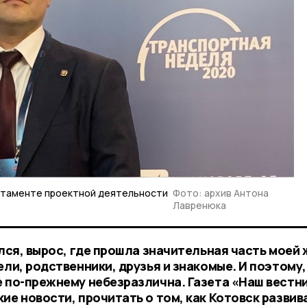
ртаменте проектной деятельности
Фото: архив Антона
Лавренюка
ился, вырос, где прошла значительная часть моей 
ели, родственники, друзья и знакомые. И поэтому,
е по-прежнему небезразлична. Газета «Наш вестн
ие новости, прочитать о том, как Котовск развив