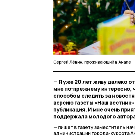
Сергей Лёвин, проживающий в Анапе
— Я уже 20 лет живу далеко о
мне по-прежнему интересно, 
способом следить за новостя
версию газеты «Наш вестник».
публикация. И мне очень прия
поддержала молодого автора,
пишет в газету заместитель на
администрации города-курорта Ан