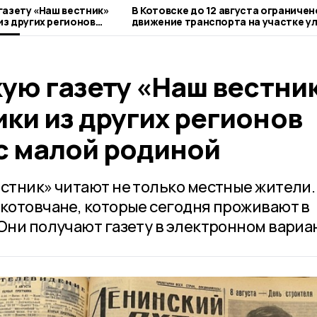
газету «Наш вестник»
В Котовске до 12 августа ограничен
з других регионов
движение транспорта на участке у
алой родиной
Новой
ую газету «Наш вестни
ки из других регионов
с малой родиной
естник» читают не только местные жители.
 котовчане, которые сегодня проживают в
Они получают газету в электронном вариа