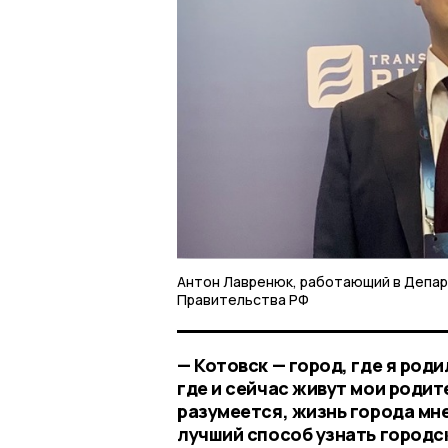
Антон Лавренюк, работающий в Депа
Правительства РФ
— Котовск — город, где я род
где и сейчас живут мои родит
разумеется, жизнь города мн
лучший способ узнать городск