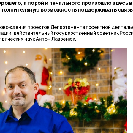
орошего, а порой и печального произошло здесь в
ополнительную возможность поддерживать связь
ровождения проектов Департамента проектной деятель
ации, действительный государственный советник Росс
идических наук Антон Лавренюк.