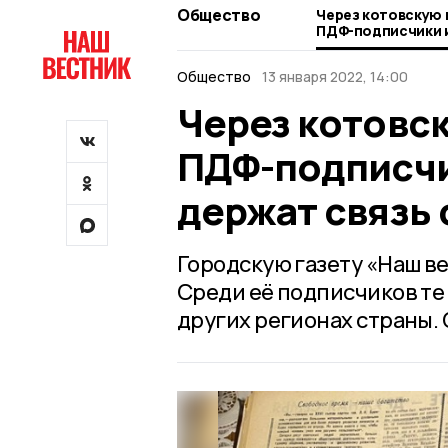
Общество
Через котовскую 
ПДФ-подписчики и
держат связь с м
Общество
13 января 2022, 14:00
Через котовск
ПДФ-подписчи
держат связь 
Городскую газету «Наш в
Среди её подписчиков те
других регионах страны. 