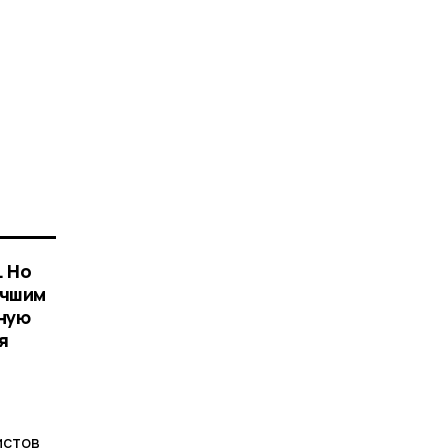
. Но
учшим
нную
я
истов