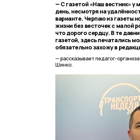
— С газетой «Наш вестник» у 
день, несмотря на удалённост
варианте. Черпаю из газеты н
жизни без весточек с малой 
что дорого сердцу. В те дав
газетой, здесь печатались мои
обязательно захожу в редакц
рассказывает педагог-организ
Шинко.