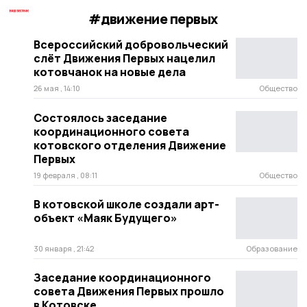
#движение первых
Всероссийский добровольческий
слёт Движения Первых нацелил
котовчанок на новые дела
26 мая , 14:10
Общество
Состоялось заседание
координационного совета
котовского отделения Движение
Первых
19 февраля , 08:11
Общество
В котовской школе создали арт-
объект «Маяк Будущего»
30 января , 21:42
Образование
Заседание координационного
совета Движения Первых прошло
в Котовске