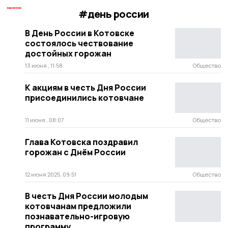
#день россии
В День России в Котовске
состоялось чествование
достойных горожан
13 июня , 11:58
Общество
К акциям в честь Дня России
присоединились котовчане
11 июня , 08:07
Общество
Глава Котовска поздравил
горожан с Днём России
12 июня 2025, 09:51
Общество
В честь Дня России молодым
котовчанам предложили
познавательно-игровую
программу