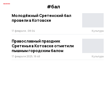
#бал
Молодёжный Сретенский бал
провели в Котовске
17 февраля , 08:04
Культура
Православный праздник
Сретенья в Котовске отметили
пышным городским балом
17 февраля 2025, 18:48
Культура