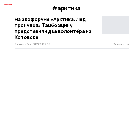
#арктика
На экофоруме «Арктика. Лёд
тронулся» Тамбовщину
представили два волонтёра из
Котовска
4 сентября 2022, 08:14
Экология