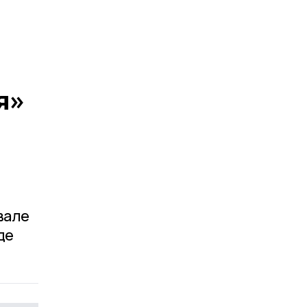
я»
вале
де