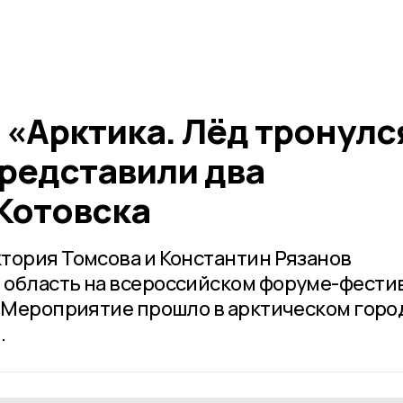
 «Арктика. Лёд тронулс
редставили два
 Котовска
тория Томсова и Константин Рязанов
 область на всероссийском форуме-фести
. Мероприятие прошло в арктическом горо
.