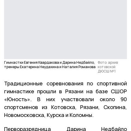
Гимнастки Евгения Квардакова и Дарина Недбайло,
Фото: архив
тренеры Екатерина Неудахина и Наталия Романова
котовской
ДЮСШ № 1
Традиционные соревнования по спортивной
гимнастике прошли в Рязани на базе СШОР
«Юность». В них участвовали около 90
спортсменов из Котовска, Рязани, Скопина,
Новомосковска, Курска и Коломны.
Перворазрядница Дарина Недбайло