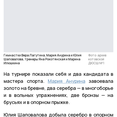
Гимнастки Вера Лагутина, Мария Анурина и Юлия
Фото: архив
Шаповалова, тренеры Яна Рокотянская и Марина
котовской
Илюшкина
ДЮСШ № 1
На турнире показали себя и два кандидата в
мастера спорта.
Мария Анурина
завоевала
золото на бревне, два серебра — в многоборье
и в вольных упражнениях, две бронзы — на
брусьях и в опорном прыжке.
Юлия Шаповалова добыла серебро в опорном