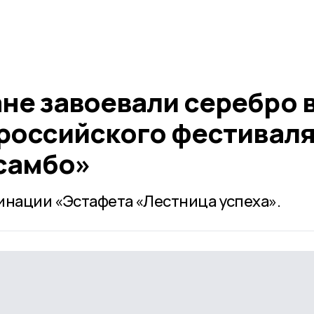
не завоевали серебро 
ероссийского фестивал
самбо»
инации «Эстафета «Лестница успеха».