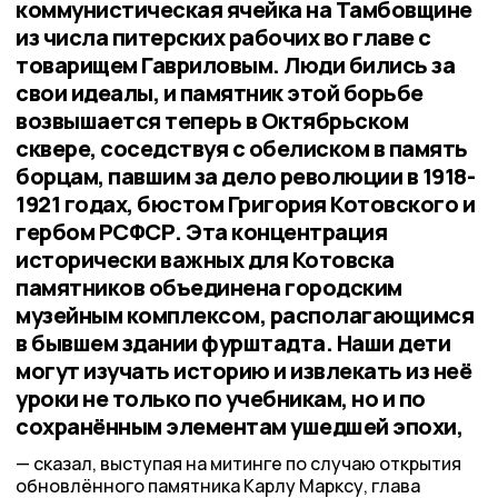
коммунистическая ячейка на Тамбовщине
из числа питерских рабочих во главе с
товарищем Гавриловым. Люди бились за
свои идеалы, и памятник этой борьбе
возвышается теперь в Октябрьском
сквере, соседствуя с обелиском в память
борцам, павшим за дело революции в 1918-
1921 годах, бюстом Григория Котовского и
гербом РСФСР. Эта концентрация
исторически важных для Котовска
памятников объединена городским
музейным комплексом, располагающимся
в бывшем здании фурштадта. Наши дети
могут изучать историю и извлекать из неё
уроки не только по учебникам, но и по
сохранённым элементам ушедшей эпохи,
сказал, выступая на митинге по случаю открытия
обновлённого памятника Карлу Марксу, глава