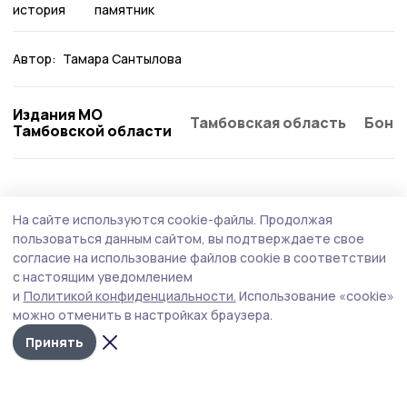
история
памятник
Автор:
Тамара Сантылова
Издания МО
Тамбовская область
Бонд
Тамбовской области
Общество
Вчера, 08:32
На сайте используются cookie-файлы.
Продолжая
Положение о формировании экокультуры
пользоваться данным сайтом, вы подтверждаете свое
по обращению с ТКО утвердили в Котовске
согласие на использование файлов cookie в соответствии
с настоящим уведомлением
Документ, разработанный по инициативе городской
и
Политикой конфиденциальности.
Использование «cookie»
прокуратуры, был принят на шестнадцатом заседании
можно отменить в настройках браузера.
Котовского городского Совета народных депутатов
восьмого созыва.
Принять