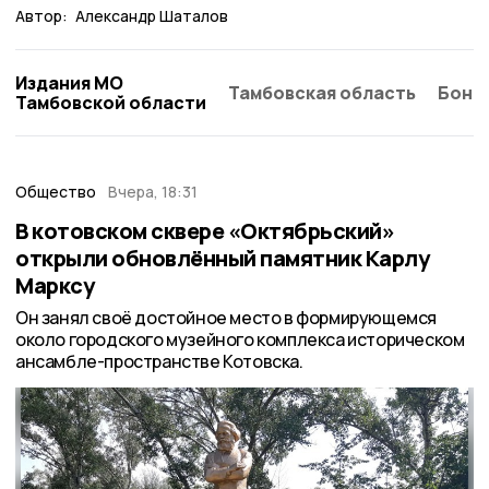
Автор:
Александр Шаталов
Издания МО
Тамбовская область
Бонд
Тамбовской области
Общество
Вчера, 18:31
В котовском сквере «Октябрьский»
открыли обновлённый памятник Карлу
Марксу
Он занял своё достойное место в формирующемся
около городского музейного комплекса историческом
ансамбле-пространстве Котовска.