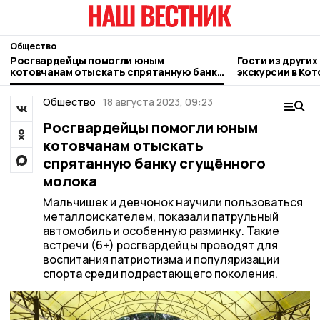
Общество
Росгвардейцы помогли юным
Гости из други
котовчанам отыскать спрятанную банку
экскурсии в Кот
сгущённого молока
Общество
18 августа 2023, 09:23
Росгвардейцы помогли юным
котовчанам отыскать
спрятанную банку сгущённого
молока
Мальчишек и девчонок научили пользоваться
металлоискателем, показали патрульный
автомобиль и особенную разминку. Такие
встречи (6+) росгвардейцы проводят для
воспитания патриотизма и популяризации
спорта среди подрастающего поколения.