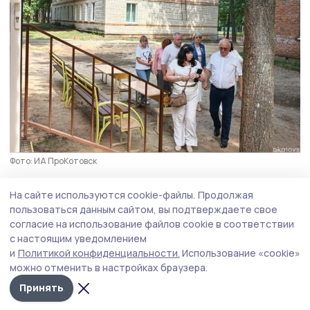
Фото: ИА ПроКотовск
На сайте используются cookie-файлы.
Продолжая
— Безопасность детей во всех сферах, от
пользоваться данным сайтом, вы подтверждаете свое
бытовой до системы здравоохранения -
согласие на использование файлов cookie в соответствии
должна быть главным приоритетом, и для
с настоящим уведомлением
уже отдыхающих в лагере ребят, и для
и
Политикой конфиденциальности.
Использование «cookie»
гостей из республики Гана,
можно отменить в настройках браузера.
Принять
подчеркнула руководитель регионального
управления Роспотребнадзора, главный