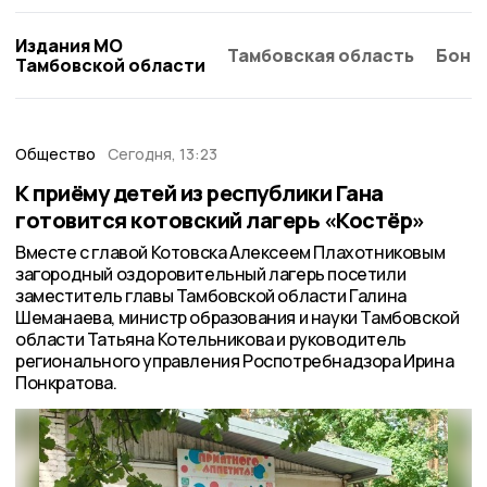
Издания МО
Тамбовская область
Бонд
Тамбовской области
Общество
Сегодня, 13:23
К приёму детей из республики Гана
готовится котовский лагерь «Костёр»
Вместе с главой Котовска Алексеем Плахотниковым
загородный оздоровительный лагерь посетили
заместитель главы Тамбовской области Галина
Шеманаева, министр образования и науки Тамбовской
области Татьяна Котельникова и руководитель
регионального управления Роспотребнадзора Ирина
Понкратова.