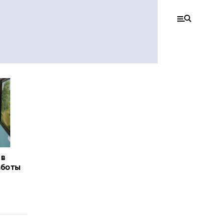
 в
аботы