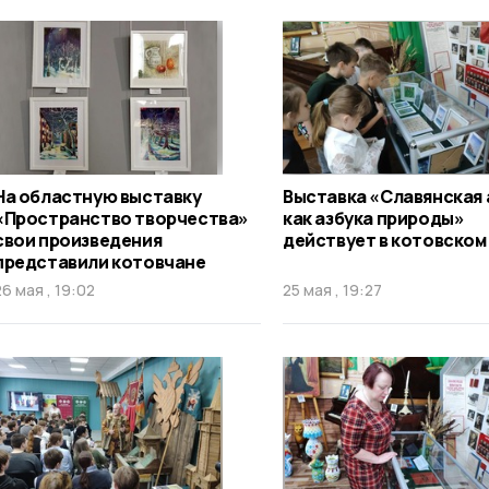
На областную выставку
Выставка «Славянская 
«Пространство творчества»
как азбука природы»
свои произведения
действует в котовском
представили котовчане
26 мая , 19:02
25 мая , 19:27