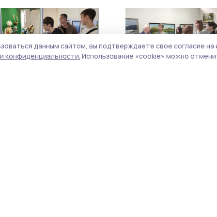
зоваться данным сайтом, вы подтверждаете свое согласие на 
й конфиденциальности.
Использование «cookie» можно отменит
«Ватная магия Людмилы
Выставка картин кото
Усачёвой» покоряет
открылась в тамбовск
посетителей котовского
Доме художника
музея
16 октября 2025, 13:27
21 сентября 2025, 09:49