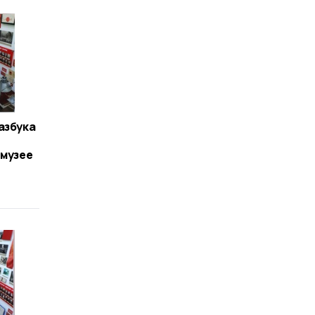
азбука
 музее