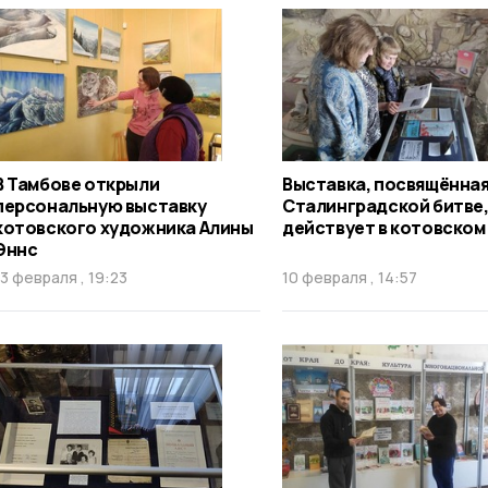
В Тамбове открыли
Выставка, посвящённа
персональную выставку
Сталинградской битве
котовского художника Алины
действует в котовском
Эннс
13 февраля , 19:23
10 февраля , 14:57