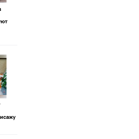
в
уют
т
нисажу