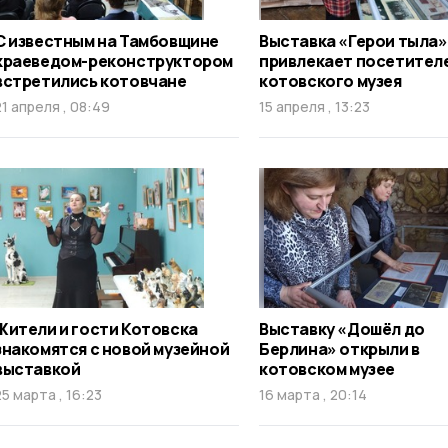
С известным на Тамбовщине
Выставка «Герои тыла»
краеведом-реконструктором
привлекает посетител
встретились котовчане
котовского музея
21 апреля , 08:49
15 апреля , 13:23
Жители и гости Котовска
Выставку «Дошёл до
знакомятся с новой музейной
Берлина» открыли в
выставкой
котовском музее
25 марта , 16:23
16 марта , 20:14