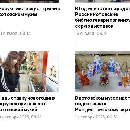
Новую выставку открыли в
В Год единства народо
котовском музее
России котовские
библиотекари организ
серию выставок
21 января , 08:14
18 января , 09:31
На выставку новогодних
В котовском музее идё
игрушек приглашает
подготовка к
котовский музей
Рождественскому вер
9 декабря 2025, 08:21
1 декабря 2025, 09:51