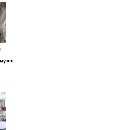
я
,
 музее