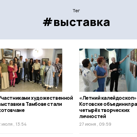
Тег
#выставка
Участниками художественной
«Летний калейдоскоп»
выставки в Тамбове стали
Котовске объединил р
котовчане
четырёх творческих
личностей
2 июля , 13:54
27 июня , 09:59