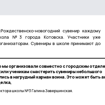
«Рождественско-новогодний сувенир каждому
кола №3 города Котовска. Участники уже
рганизаторам. Сувениры в школе принимают до
ю мы организовали совместно с городским отдел
жили ученикам смастерить сувениры небольшого
ись в нагрудный карман воина. Это может быть а
делка,
ектора школы №3 Галина Завершинская.