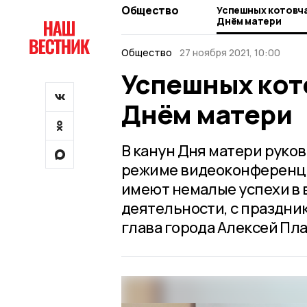
Общество
Успешных котовча
Днём матери
Общество
27 ноября 2021, 10:00
Успешных кот
Днём матери
В канун Дня матери руко
режиме видеоконференци
имеют немалые успехи в
деятельности, с праздни
глава города Алексей Пл