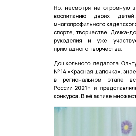
Но, несмотря на огромную з
воспитанию двоих дете
многопрофильного кадетского 
спорте, творчестве. Дочка-д
рукоделия и уже участву
прикладного творчества.
Дошкольного педагога Ольгу
№ 14 «Красная шапочка», знае
в региональном этапе все
России-2021» и представля
конкурса. В её активе множес