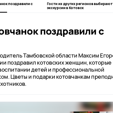
нок поздравили с
Гости из других регионов выбирают
экскурсии в Котовск
овчанок поздравили с
водитель Тамбовской области Максим Егор
и поздравил котовских женщин, которые
 воспитании детей и профессиональной
ком. Цветы и подарки котовчанкам препод
ахотников.