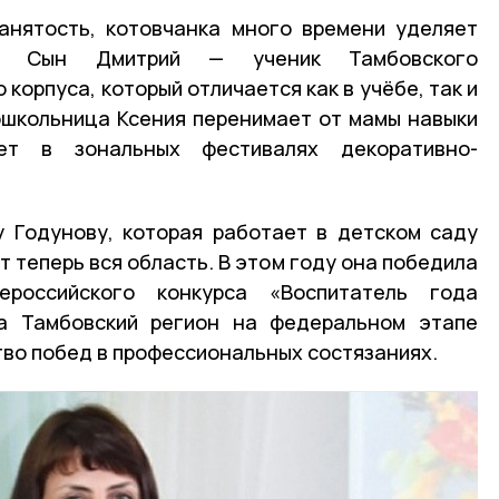
анятость, котовчанка много времени уделяет
й. Сын Дмитрий — ученик Тамбовского
корпуса, который отличается как в учёбе, так и
ошкольница Ксения перенимает от мамы навыки
ет в зональных фестивалях декоративно-
 Годунову, которая работает в детском саду
т теперь вся область. В этом году она победила
российского конкурса «Воспитатель года
ла Тамбовский регион на федеральном этапе
тво побед в профессиональных состязаниях.