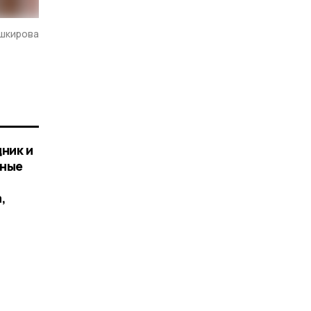
шкирова
щник и
нные
,