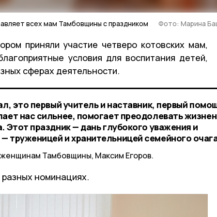
равляет всех мам Тамбовщины с праздником
Фото: Марина Ба
ором приняли участие четверо котовских мам,
благоприятные условия для воспитания детей,
разных сферах деятельности.
ал, это первый учитель и наставник, первый помо
лает нас сильнее, помогает преодолевать жизне
. Этот праздник — дань глубокого уважения и
— труженицей и хранительницей семейного очага
м женщинам Тамбовщины, Максим Егоров.
 разных номинациях.