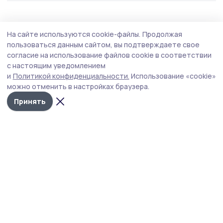
ЖКХ
30 июля , 18:11
На сайте используются cookie-файлы.
Продолжая
Заменено лифтовое оборудование в
пользоваться данным сайтом, вы подтверждаете свое
многоквартирном доме в Котовске
согласие на использование файлов cookie в соответствии
с настоящим уведомлением
В рамках региональной программы капитального
и
Политикой конфиденциальности.
Использование «cookie»
ремонта в первом и третьем подъездах
можно отменить в настройках браузера.
шестиподъездного дома №17 по улице Гаврилова
смонтированы и введены в эксплуатацию два новых
Принять
лифта.