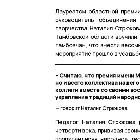
Лауреатом областной преми
руководитель объединения
творчества Наталия Стрюкова
Тамбовской области вручили
тамбовчан, что внесли весом
мероприятие прошло в усадьб
– Считаю, что премия имени М
но и всего коллектива нашег
коллеги вместе со своими во
укрепление традиций народно
говорит Наталия Стрюкова.
Педагог Наталия Стрюкова 
четверти века, прививая свои
пропагандируя народное тв