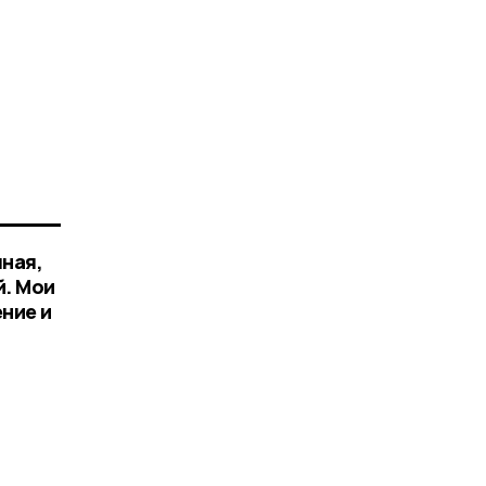
чная,
й. Мои
ние и