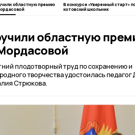
ручили областную премию
В конкурсе «Уверенный старт» 
Мордасовой
котовский школьник
ручили областную пре
 Мордасовой
тний плодотворный труд по сохранению и
родного творчества удостоилась педагог
алия Стрюкова.