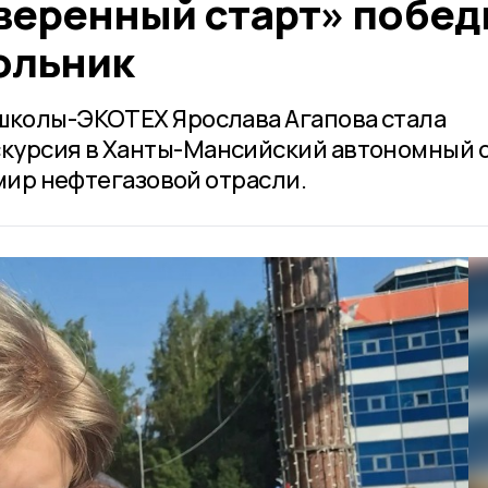
Уверенный старт» побед
ольник
школы-ЭКОТЕХ Ярослава Агапова стала
курсия в Ханты-Мансийский автономный 
 мир нефтегазовой отрасли.