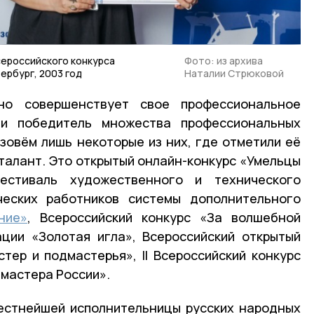
сероссийского конкурса
Фото: из архива
ербург, 2003 год
Наталии Стрюковой
но совершенствует свое профессиональное
 и победитель множества профессиональных
азовём лишь некоторые из них, где отметили её
 талант. Это открытый онлайн-конкурс «Умельцы
естиваль художественного и технического
ческих работников системы дополнительного
ние»
, Всероссийский конкурс «За волшебной
ции «Золотая игла», Всероссийский открытый
тер и подмастерья», II Всероссийский конкурс
 мастера России».
естнейшей исполнительницы русских народных