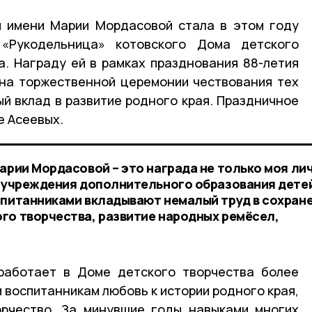
и имени Марии Мордасовой стала в этом году
 «Рукодельница» котовского Дома детского
. Награду ей в рамках празднования 88-летия
 на торжественной церемонии чествования тех
ый вклад в развитие родного края. Праздничное
е Асеевых.
арии Мордасовой – это награда не только моя ли
о учреждения дополнительного образования дете
спитанниками вкладывают немалый труд в сохране
го творчества, развитие народных ремёсел,
работает в Доме детского творчества более
м воспитанникам любовь к истории родного края,
орчество. За минувшие годы навыками многих