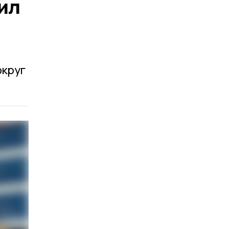
ил
округ