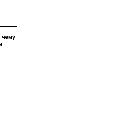
, чему
м