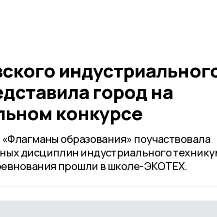
вского индустриальног
едставила город на
льном конкурсе
 «Флагманы образования» поучаствовала
ных дисциплин индустриального технику
ревнования прошли в школе-ЭКОТЕХ.