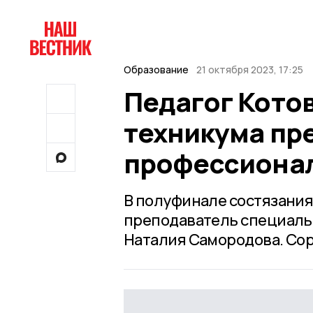
Образование
21 октября 2023, 17:25
Педагог Кото
техникума пр
профессиона
В полуфинале состязания
преподаватель специаль
Наталия Самородова. Со