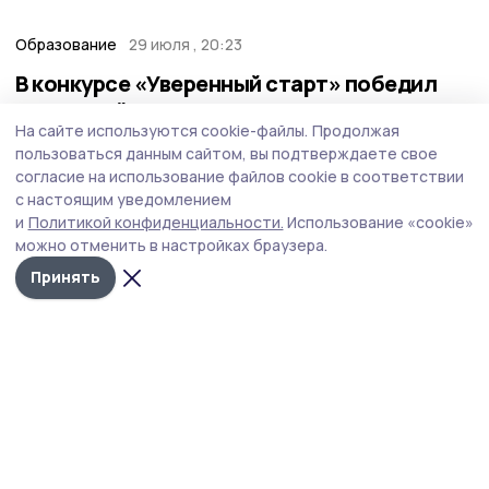
Образование
29 июля , 20:23
В конкурсе «Уверенный старт» победил
котовский школьник
На сайте используются cookie-файлы.
Продолжая
Наградой для учащегося школы-ЭКОТЕХ Ярослава
пользоваться данным сайтом, вы подтверждаете свое
Агапова стала профориентационная экскурсия в
согласие на использование файлов cookie в соответствии
Ханты-Мансийский автономный округ - Югру, где он
с настоящим уведомлением
заглянул в мир нефтегазовой отрасли.
и
Политикой конфиденциальности.
Использование «cookie»
можно отменить в настройках браузера.
Принять