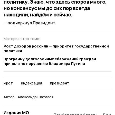
политику. Знаю, что здесь споров много,
но консенсус мы до сих пор всегда
находили, найдём и сейчас,
подчеркнул Президент.
Материалы по теме:
Рост доходов россиян — приоритет государственной
политики
Программу долгосрочных сбережений граждан
приняли по поручению Владимира Путина
мрот
индексация
президент
Автор:
Александр Шаталов
Издания МО
Тамбовская область
Бонд