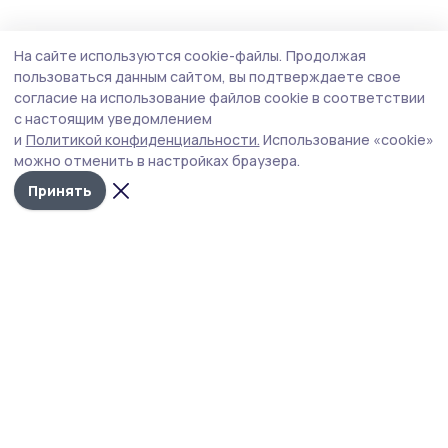
Экономика
20 июня , 20:12
На сайте используются cookie-файлы.
Продолжая
В регионе принимают меры,
пользоваться данным сайтом, вы подтверждаете свое
препятствующие росту цен на топливо
согласие на использование файлов cookie в соответствии
с настоящим уведомлением
На большинстве АЗС розница бензина и дизтоплива
и
Политикой конфиденциальности.
Использование «cookie»
жителям осуществляется без ограничений по объему
можно отменить в настройках браузера.
(количеству литров на автомобиль).
Принять