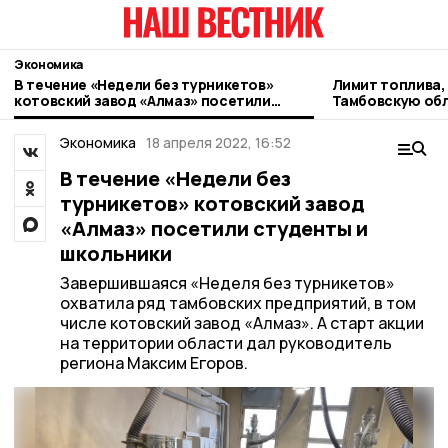
Экономика
В течение «Недели без турникетов»
Лимит топлива,
котовский завод «Алмаз» посетили
Тамбовскую обл
студенты и школьники
Экономика
18 апреля 2022, 16:52
В течение «Недели без
турникетов» котовский завод
«Алмаз» посетили студенты и
школьники
Завершившаяся «Неделя без турникетов»
охватила ряд тамбовских предприятий, в том
числе котовский завод «Алмаз». А старт акции
на территории области дал руководитель
региона Максим Егоров.