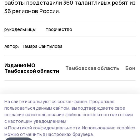
работы представили 360 талантливых ребят из
36 регионов России.
рукодельницы
творчество
Автор:
Тамара Сантылова
Издания МО
Тамбовская область
Бонд
Тамбовской области
Культура
4 августа , 08:27
На сайте используются cookie-файлы.
Продолжая
Лауреатом конкурса «Молодые дарования
пользоваться данным сайтом, вы подтверждаете свое
России» стала котовская школьница
согласие на использование файлов cookie в соответствии
с настоящим уведомлением
На всероссийском уровне в номинации «Живопись,
и
Политикой конфиденциальности.
Использование «cookie»
акварельная живопись» о себе заявила воспитанница
можно отменить в настройках браузера.
городской детской школы искусств, учащаяся 11 класса