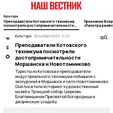
Культура
Преподаватели Котовского техникума
Признание Всер
посмотрели достопримечательности
«Палитра ремёс
Моршанска и Новотомниково
котовские мас
Культура
18 ноября 2023, 11:27
Преподаватели Котовского
техникума посмотрели
достопримечательности
Моршанска и Новотомниково
Туристы из Котовска и преподаватели
индустриального техникума побывали с
экскурсией в Моршанск и село Новотомниково.
Они посетили историко-художественный
музей и Троицкий собор, Церковь
Благовещения Пресвятой Богородицы и
дворянскую усадьбу.