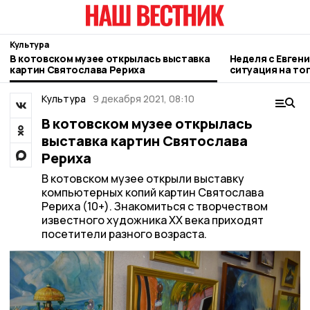
Культура
В котовском музее открылась выставка
Неделя с Евген
картин Святослава Рериха
ситуация на то
городе и приор
Культура
9 декабря 2021, 08:10
В котовском музее открылась
выставка картин Святослава
Рериха
В котовском музее открыли выставку
компьютерных копий картин Святослава
Рериха (10+). Знакомиться с творчеством
известного художника XX века приходят
посетители разного возраста.