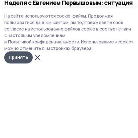
Неделя с Евгением Первышовым: ситуация
на топливном рынке, чистота в городе и
На сайте используются cookie-файлы.
Продолжая
приоритеты образования
пользоваться данным сайтом, вы подтверждаете свое
Губернатор держит на контроле ситуацию с бензином,
согласие на использование файлов cookie в соответствии
требует навести порядок с мусором в Тамбове.
с настоящим уведомлением
и
Политикой конфиденциальности.
Использование «cookie»
можно отменить в настройках браузера.
Принять
Фото: Павел Васильев