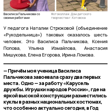
Василиса Пальчикова со
Фотоколлаж: Дом детского
своими работами
творчества г. Котовска
У педагога Наталии Стрюковой (объединение
«Рукодельница») таковых оказалось шесть
человек. Это Василиса Пальчикова, Ксения
Попова, Ульяна Измайлова, Анастасия
Мишукова, Елена Егорова, Ирина Ломова.
— Причём моя ученица Василиса
Пальчикова завоевала сразу два первых
места. Одно — за работу «Карусель
дружбы. Игрушки народов России», где на
яркой высокой конструкции разместились
куклы в разных национальных костюмах,
что особенно актуально сегодня, в Год