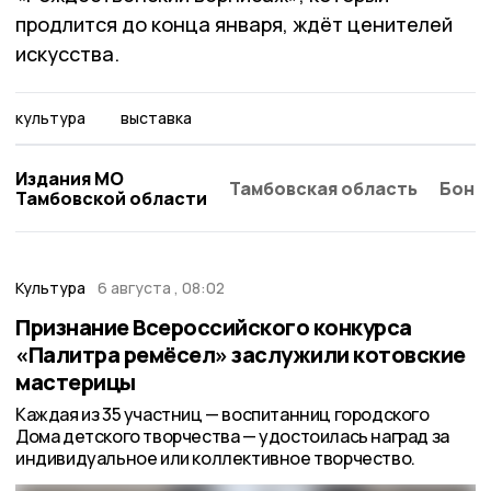
продлится до конца января, ждёт ценителей
искусства.
культура
выставка
Издания МО
Тамбовская область
Бонд
Тамбовской области
Культура
6 августа , 08:02
Признание Всероссийского конкурса
«Палитра ремёсел» заслужили котовские
мастерицы
Каждая из 35 участниц — воспитанниц городского
Дома детского творчества — удостоилась наград за
индивидуальное или коллективное творчество.