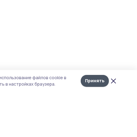
использование файлов cookie в
Принять
ь в настройках браузера.
итика конфиденциальности
 содержит сервисы, использующие
ies. Продолжая пользоваться данным
ом, вы подтверждаете свое согласие на
льзование файлов cookie в соответствии с
тоящим уведомлением и Политикой
иденциальности. Использование «cookie»