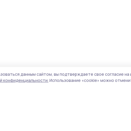
зоваться данным сайтом, вы подтверждаете свое согласие на 
й конфиденциальности.
Использование «cookie» можно отменит
Учредитель и издатель:
ООО «Издательский
Пол
дом «Тамбов»
Сайт
Адрес редакции:
392000, Тамбовская обл.,
cook
г.Тамбов, ш. Моршанское, д.14а
сайт
Номер телефона редакции:
8 (4752) 45-05-
испо
76
нас
Электронная почта редакции:
конф