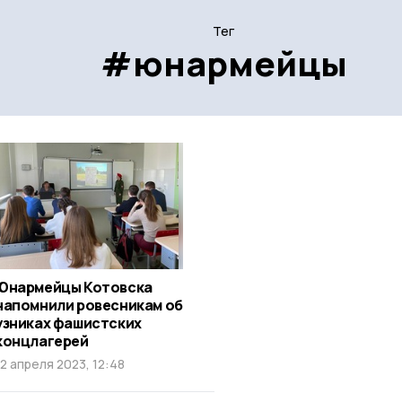
Тег
#юнармейцы
Юнармейцы Котовска
напомнили ровесникам об
узниках фашистских
концлагерей
12 апреля 2023, 12:48