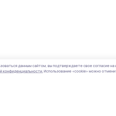
зоваться данным сайтом, вы подтверждаете свое согласие на 
й конфиденциальности.
Использование «cookie» можно отменит
Учредитель и издатель:
ООО «Издательский
Пол
дом «Тамбов»
Сайт
Адрес редакции:
392000, Тамбовская обл.,
cook
г.Тамбов, ш. Моршанское, д.14а
сайт
Номер телефона редакции:
8 (4752) 45-05-
испо
76
нас
Электронная почта редакции:
конф