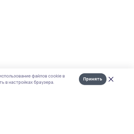
использование файлов cookie в
Принять
ь в настройках браузера.
итика конфиденциальности
 содержит сервисы, использующие
ies. Продолжая пользоваться данным
ом, вы подтверждаете свое согласие на
льзование файлов cookie в соответствии с
тоящим уведомлением и Политикой
иденциальности. Использование «cookie»