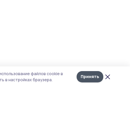
использование файлов cookie в
Принять
ь в настройках браузера.
итика конфиденциальности
 содержит сервисы, использующие
ies. Продолжая пользоваться данным
ом, вы подтверждаете свое согласие на
льзование файлов cookie в соответствии с
тоящим уведомлением и Политикой
иденциальности. Использование «cookie»