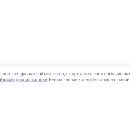
зоваться данным сайтом, вы подтверждаете свое согласие на 
й конфиденциальности.
Использование «cookie» можно отменит
Учредитель и издатель:
ООО «Издательский
Пол
дом «Тамбов»
Сайт
Адрес редакции:
392000, Тамбовская обл.,
cook
г.Тамбов, ш. Моршанское, д.14а
сайт
Номер телефона редакции:
8 (4752) 45-05-
испо
76
нас
Электронная почта редакции:
конф