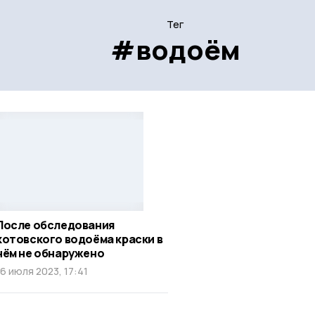
Тег
#водоём
После обследования
котовского водоёма краски в
нём не обнаружено
16 июля 2023, 17:41