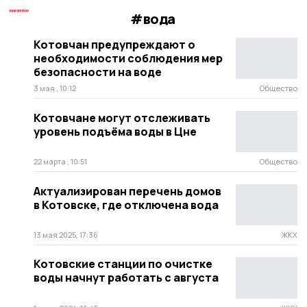
#вода
Котовчан предупреждают о
необходимости соблюдения мер
безопасности на воде
3 мая , 10:12
Общество
Котовчане могут отслеживать
уровень подъёма воды в Цне
22 марта , 10:51
Общество
Актуализирован перечень домов
в Котовске, где отключена вода
13 мая 2025, 17:36
ЖКХ
Котовские станции по очистке
воды начнут работать с августа