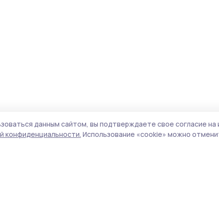
зоваться данным сайтом, вы подтверждаете свое согласие на 
й конфиденциальности.
Использование «cookie» можно отменит
Учредитель и издатель:
ООО «Издательский
Пол
дом «Тамбов»
Сайт
Адрес редакции:
392000, Тамбовская обл.,
cook
г.Тамбов, ш. Моршанское, д.14а
сайт
Номер телефона редакции:
8 (4752) 45-05-
испо
76
нас
Электронная почта редакции:
конф