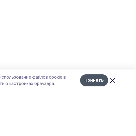
использование файлов cookie в
Принять
ь в настройках браузера.
итика конфиденциальности
 содержит сервисы, использующие
ies. Продолжая пользоваться данным
ом, вы подтверждаете свое согласие на
льзование файлов cookie в соответствии с
тоящим уведомлением и Политикой
иденциальности. Использование «cookie»