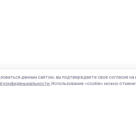
зоваться данным сайтом, вы подтверждаете свое согласие на 
й конфиденциальности.
Использование «cookie» можно отменит
Учредитель и издатель:
ООО «Издательский
Пол
дом «Тамбов»
Сайт
Адрес редакции:
392000, Тамбовская обл.,
cook
г.Тамбов, ш. Моршанское, д.14а
сайт
Номер телефона редакции:
8 (4752) 45-05-
испо
76
нас
Электронная почта редакции:
конф