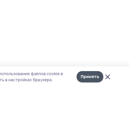
использование файлов cookie в
Принять
ь в настройках браузера.
итика конфиденциальности
 содержит сервисы, использующие
ies. Продолжая пользоваться данным
ом, вы подтверждаете свое согласие на
льзование файлов cookie в соответствии с
тоящим уведомлением и Политикой
иденциальности. Использование «cookie»