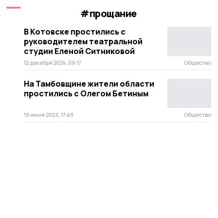
#прощание
В Котовске простились с
руководителем театральной
студии Еленой Ситниковой
12 декабря 2024, 09:17
Общество
На Тамбовщине жители области
простились с Олегом Бетиным
19 июня 2023, 17:43
Общество