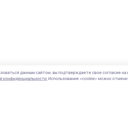
зоваться данным сайтом, вы подтверждаете свое согласие на 
й конфиденциальности.
Использование «cookie» можно отменит
Учредитель и издатель:
ООО «Издательский
Пол
дом «Тамбов»
Сайт
Адрес редакции:
392000, Тамбовская обл.,
cook
г.Тамбов, ш. Моршанское, д.14а
сайт
Номер телефона редакции:
8 (4752) 45-05-
испо
76
нас
Электронная почта редакции:
конф