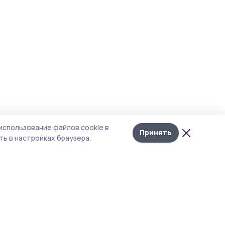
использование файлов cookie в
Принять
ь в настройках браузера.
итика конфиденциальности
 содержит сервисы, использующие
ies. Продолжая пользоваться данным
ом, вы подтверждаете свое согласие на
льзование файлов cookie в соответствии с
тоящим уведомлением и Политикой
иденциальности. Использование «cookie»