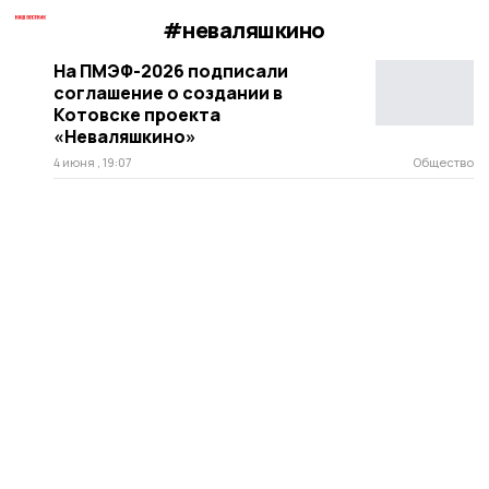
#неваляшкино
На ПМЭФ-2026 подписали
соглашение о создании в
Котовске проекта
«Неваляшкино»
4 июня , 19:07
Общество