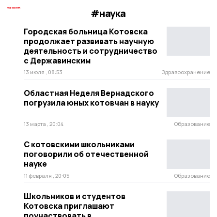
#наука
Городская больница Котовска
продолжает развивать научную
деятельность и сотрудничество
с Державинским
13 июля , 08:53
Здравоохранение
Областная Неделя Вернадского
погрузила юных котовчан в науку
13 марта , 20:04
Образование
С котовскими школьниками
поговорили об отечественной
науке
11 февраля , 20:05
Образование
Школьников и студентов
Котовска приглашают
поучаствовать в