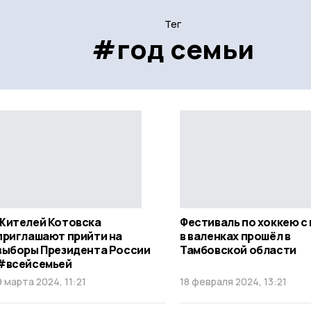
Тег
#год семьи
Жителей Котовска
Фестиваль по хоккею с
приглашают прийти на
в валенках прошёл в
выборы Президента России
Тамбовской области
#всейсемьей
9 марта 2024, 11:21
18 февраля 2024, 13:21