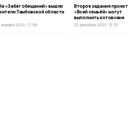
На «Забег обещаний» вышли
Второе задание проек
жители Тамбовской области
«Всей семьёй» могут
выполнить котовчане
1 января 2024, 17:58
22 декабря 2023, 13:33