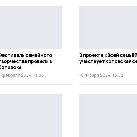
Фестиваль семейного
В проекте «Всей семьё
творчества провели в
участвует котовская с
Котовске
4 февраля 2024, 11:36
18 января 2024, 13:52