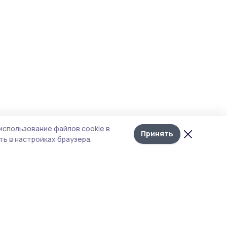
использование файлов cookie в
Принять
ь в настройках браузера.
итика конфиденциальности
 содержит сервисы, использующие
ies. Продолжая пользоваться данным
ом, вы подтверждаете свое согласие на
льзование файлов cookie в соответствии с
тоящим уведомлением и Политикой
иденциальности. Использование «cookie»