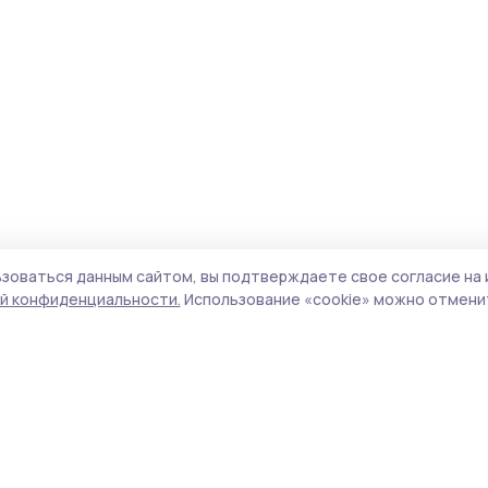
зоваться данным сайтом, вы подтверждаете свое согласие на 
й конфиденциальности.
Использование «cookie» можно отменит
Учредитель и издатель:
ООО «Издательский
Пол
дом «Тамбов»
Сайт
Адрес редакции:
392000, Тамбовская обл.,
cook
г.Тамбов, ш. Моршанское, д.14а
сайт
Номер телефона редакции:
8 (4752) 45-05-
испо
76
нас
Электронная почта редакции:
конф