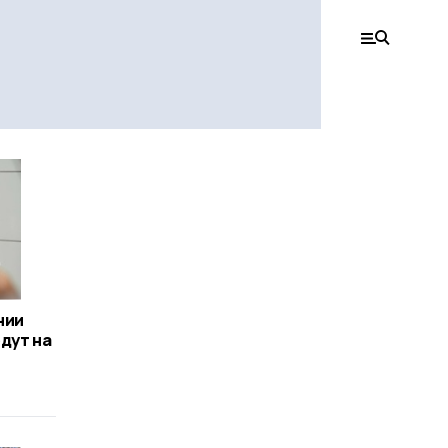
нии
дут на