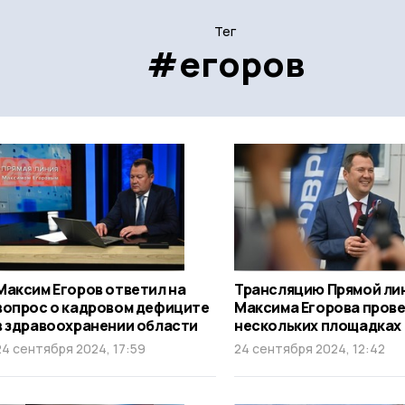
Тег
#егоров
Максим Егоров ответил на
Трансляцию Прямой ли
вопрос о кадровом дефиците
Максима Егорова прове
в здравоохранении области
нескольких площадках
24 сентября 2024, 17:59
24 сентября 2024, 12:42