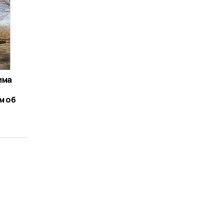
има
м об